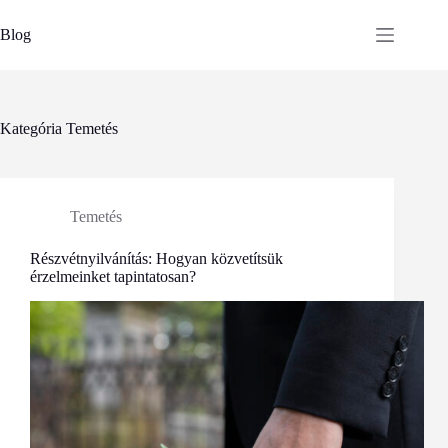
Skip
to
Blog
content
Kategória
Temetés
Temetés
Részvétnyilvánítás: Hogyan közvetítsük
érzelmeinket tapintatosan?