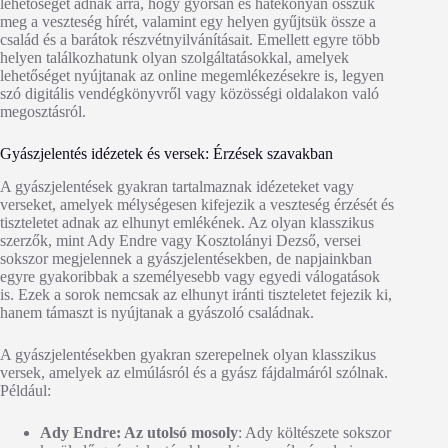
lehetőséget adnak arra, hogy gyorsan és hatékonyan osszuk
meg a veszteség hírét, valamint egy helyen gyűjtsük össze a
család és a barátok részvétnyilvánításait. Emellett egyre több
helyen találkozhatunk olyan szolgáltatásokkal, amelyek
lehetőséget nyújtanak az online megemlékezésekre is, legyen
szó digitális vendégkönyvről vagy közösségi oldalakon való
megosztásról.
Gyászjelentés idézetek és versek: Érzések szavakban
A gyászjelentések gyakran tartalmaznak idézeteket vagy
verseket, amelyek mélységesen kifejezik a veszteség érzését és
tiszteletet adnak az elhunyt emlékének. Az olyan klasszikus
szerzők, mint Ady Endre vagy Kosztolányi Dezső, versei
sokszor megjelennek a gyászjelentésekben, de napjainkban
egyre gyakoribbak a személyesebb vagy egyedi válogatások
is. Ezek a sorok nemcsak az elhunyt iránti tiszteletet fejezik ki,
hanem támaszt is nyújtanak a gyászoló családnak.
A gyászjelentésekben gyakran szerepelnek olyan klasszikus
versek, amelyek az elmúlásról és a gyász fájdalmáról szólnak.
Például:
Ady Endre: Az utolsó mosoly
: Ady költészete sokszor