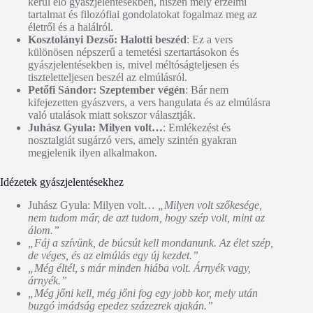
kerül elő gyászjelentésekben, hiszen mély érzelmi
tartalmat és filozófiai gondolatokat fogalmaz meg az
életről és a halálról.
Kosztolányi Dezső: Halotti beszéd
: Ez a vers
különösen népszerű a temetési szertartásokon és
gyászjelentésekben is, mivel méltóságteljesen és
tiszteletteljesen beszél az elmúlásról.
Petőfi Sándor: Szeptember végén
: Bár nem
kifejezetten gyászvers, a vers hangulata és az elmúlásra
való utalások miatt sokszor választják.
Juhász Gyula: Milyen volt…
: Emlékezést és
nosztalgiát sugárzó vers, amely szintén gyakran
megjelenik ilyen alkalmakon.
Idézetek gyászjelentésekhez
Juhász Gyula: Milyen volt…
„Milyen volt szőkesége,
nem tudom már, de azt tudom, hogy szép volt, mint az
álom.”
„Fáj a szívünk, de búcsút kell mondanunk. Az élet szép,
de véges, és az elmúlás egy új kezdet.”
„Még éltél, s már minden hiába volt. Árnyék vagy,
árnyék.”
„Még jőni kell, még jőni fog egy jobb kor, mely után
buzgó imádság epedez százezrek ajakán.”