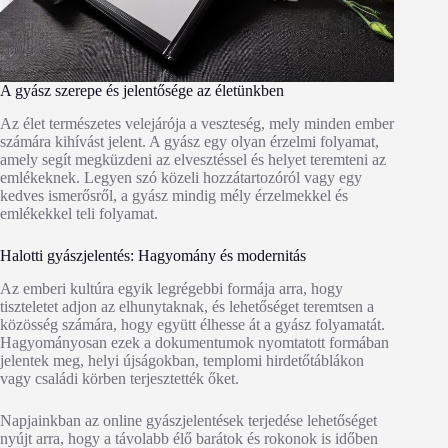
A gyász szerepe és jelentősége az életünkben
Az élet természetes velejárója a veszteség, mely minden ember
számára kihívást jelent. A gyász egy olyan érzelmi folyamat,
amely segít megküzdeni az elvesztéssel és helyet teremteni az
emlékeknek. Legyen szó közeli hozzátartozóról vagy egy
kedves ismerősről, a gyász mindig mély érzelmekkel és
emlékekkel teli folyamat.
Halotti gyászjelentés: Hagyomány és modernitás
Az emberi kultúra egyik legrégebbi formája arra, hogy
tiszteletet adjon az elhunytaknak, és lehetőséget teremtsen a
közösség számára, hogy együtt élhesse át a gyász folyamatát.
Hagyományosan ezek a dokumentumok nyomtatott formában
jelentek meg, helyi újságokban, templomi hirdetőtáblákon
vagy családi körben terjesztették őket.
Napjainkban az online gyászjelentések terjedése lehetőséget
nyújt arra, hogy a távolabb élő barátok és rokonok is időben