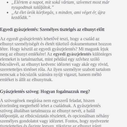
„Elértem a napot, mit soká vártam, szívemet most már
nyugodtnak találjátok.”
„Az élet örök körforgás, s minden, ami véget ér, újra
kezdődik.”
Egyedi gyászjelentés: Személyes tisztelgés az elhunyt előtt
Az
egyedi gyászjelentés
lehetővé teszi, hogy a család az
elhunyt személyiségét és életét tükröző dokumentumot hozzon
létre. Hogy készül az egyedi gyászjelentés? Mi magunk írjuk
meg az elhunyt emlékére! Az
egyedi gyászjelentés
különleges
elemeket is tartalmazhat, mint például egy szívhez szóló
búcsúlevél, az elhunyt kedvenc idézetei vagy akár egy rövid,
szeretetteljes történet róla. Az ilyen személyre szabott tartalom
nemcsak a búcsúzók számára nyújt vigaszt, hanem méltó
emléket is állít az elhunytnak.
Gyászjelentés szöveg: Hogyan fogalmazzuk meg?
A szövegének megírása nem egyszerű feladat, hiszen
érzelmileg megterhelő lehet a családnak. A gyászjelentés
szöveg általában tartalmazza az elhunyt nevét, a halál
időpontját, az elbúcsúztatás részleteit, és opcionálisan néhány
személyes gondolatot vagy idézetet. Fontos, hogy nyelvezete
tiszteletteljes és őszinte legyen, tükrözze az elhunyt iránti