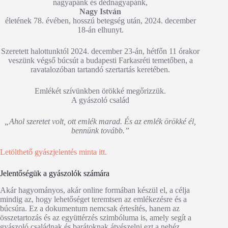
nagyapánk és dédnagyapánk,
Nagy István
életének 78. évében, hosszú betegség után, 2024. december
18-án elhunyt.
Szeretett halottunktól 2024. december 23-án, hétfőn 11 órakor
veszünk végső búcsút a budapesti Farkasréti temetőben, a
ravatalozóban tartandó szertartás keretében.
Emlékét szívünkben örökké megőrizzük.
A gyászoló család
„Ahol szeretet volt, ott emlék marad. És az emlék örökké él,
bennünk tovább.”
Letölthető gyászjelentés minta itt.
Jelentőségük a gyászolók számára
Akár hagyományos, akár online formában készül el, a célja
mindig az, hogy lehetőséget teremtsen az emlékezésre és a
búcsúra. Ez a dokumentum nemcsak értesítés, hanem az
összetartozás és az együttérzés szimbóluma is, amely segít a
gyászoló családnak és barátoknak átvészelni ezt a nehéz