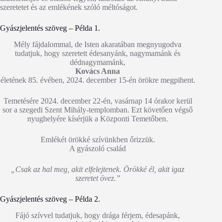
szeretetet és az emlékének szóló méltóságot.
Gyászjelentés szöveg – Példa 1.
Mély fájdalommal, de Isten akaratában megnyugodva
tudatjuk, hogy szeretett édesanyánk, nagymamánk és
dédnagymamánk,
Kovács Anna
életének 85. évében, 2024. december 15-én örökre megpihent.
Temetésére 2024. december 22-én, vasárnap 14 órakor kerül
sor a szegedi Szent Mihály-templomban. Ezt követően végső
nyughelyére kísérjük a Központi Temetőben.
Emlékét örökké szívünkben őrizzük.
A gyászoló család
„Csak az hal meg, akit elfelejtenek. Örökké él, akit igaz
szeretet övez.”
Gyászjelentés szöveg – Példa 2.
Fájó szívvel tudatjuk, hogy drága férjem, édesapánk,