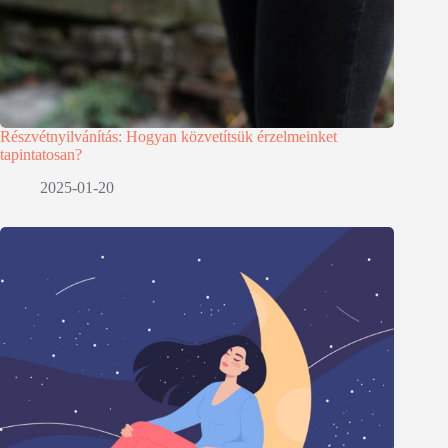
Részvétnyilvánítás: Hogyan közvetítsük érzelmeinket
tapintatosan?
2025-01-20