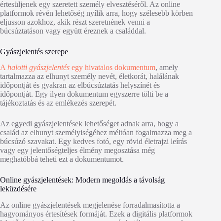
értesüljenek egy szeretett személy elvesztéséről. Az online
platformok révén lehetőség nyílik arra, hogy szélesebb körben
eljusson azokhoz, akik részt szeretnének venni a
búcsúztatáson vagy együtt éreznek a családdal.
Gyászjelentés szerepe
A
halotti gyászjelentés
egy hivatalos dokumentum
, amely
tartalmazza az elhunyt személy nevét, életkorát, halálának
időpontját és gyakran az elbúcsúztatás helyszínét és
időpontját. Egy ilyen dokumentum egyszerre tölti be a
tájékoztatás és az emlékezés szerepét.
Az egyedi gyászjelentések lehetőséget adnak arra, hogy a
család az elhunyt személyiségéhez méltóan fogalmazza meg a
búcsúzó szavakat. Egy kedves fotó, egy rövid életrajzi leírás
vagy egy jelentőségteljes élmény megosztása még
meghatóbbá teheti ezt a dokumentumot.
Online gyászjelentések: Modern megoldás a távolság
leküzdésére
Az online gyászjelentések megjelenése forradalmasította a
hagyományos értesítések formáját. Ezek a digitális platformok